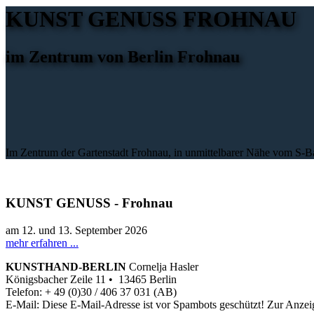
KUNST GENUSS FROHNAU
im Zentrum von Berlin Frohnau
Im Zentrum der Gartenstadt Frohnau, in unmittelbarer Nähe vom S-
KUNST GENUSS - Frohnau
am 12. und 13. September 2026
mehr erfahren ...
KUNSTHAND-BERLIN
Cornelja Hasler
Königsbacher Zeile 11 • 13465 Berlin
Telefon: + 49 (0)30 / 406 37 031 (AB)
E-Mail:
Diese E-Mail-Adresse ist vor Spambots geschützt! Zur Anzeig