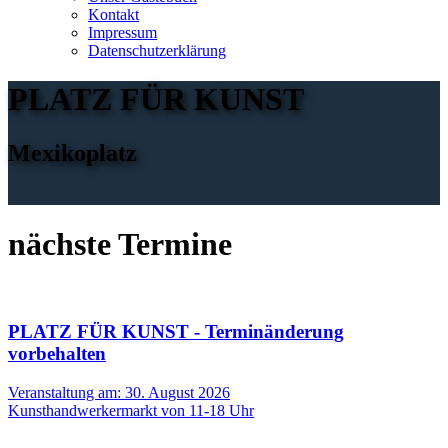
Kontakt
Impressum
Datenschutzerklärung
PLATZ FÜR KUNST
Mexikoplatz
nächste Termine
PLATZ FÜR KUNST - Terminänderung
vorbehalten
Veranstaltung am: 30. August 2026
Kunsthandwerkermarkt von 11-18 Uhr